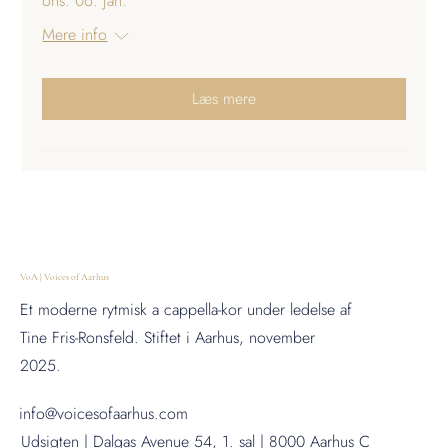
ons. 06. jan.
Mere info
Læs mere
VoA | Voices of Aarhus
Et moderne rytmisk a cappella-kor under ledelse af
Tine Fris-Ronsfeld. Stiftet i Aarhus, november
2025.
info@voicesofaarhus.com
Udsigten | Dalgas Avenue 54, 1. sal | 8000 Aarhus C