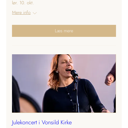
lør. 10. okt.
Mere info
Læs mere
Julekoncert i Vonsild Kirke